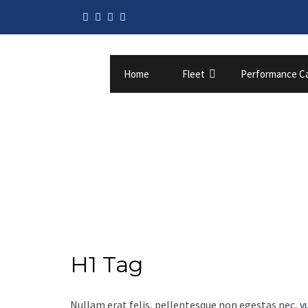
Home
Fleet
Performance C
H1 Tag
Nullam erat felis, pellentesque non egestas nec,
v