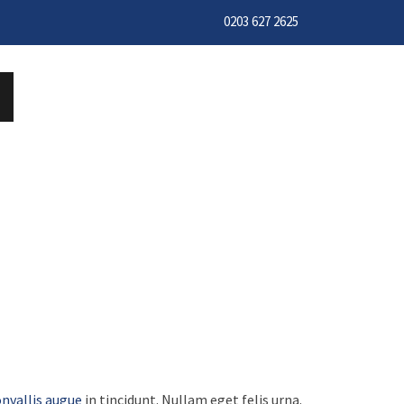
0203 627 2625
nvallis augue
in tincidunt. Nullam eget felis urna.