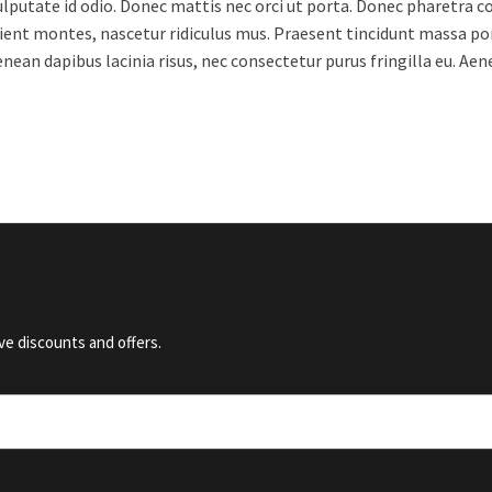
lputate id odio. Donec mattis nec orci ut porta. Donec pharetra con
ient montes, nascetur ridiculus mus. Praesent tincidunt massa por
Aenean dapibus lacinia risus, nec consectetur purus fringilla eu. A
ve discounts and offers.