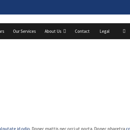
ars
Our Services
About Us
Contact
Legal
Full Width
ulputate id odio
. Donec mattis nec orci ut porta. Donec pharetra
co